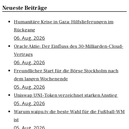
Neueste Beiträge
Humanitäre Krise in Gaza: Hilfslieferungen im
Rückgang
06. Aug. 2026
Oracle Aktie: Der Einfluss des 30-Milliarden-Cloud-
Vertrags
06. Aug. 2026
Freundlicher Start für die Börse Stockholm nach
dem langen Wochenende
05. Aug. 2026
Uniswap UNI-Token verzeichnet starken Anstieg
05. Aug. 2026
Warum waipu.tv die beste Wahl für die Fußball-WM
ist
05. Aug. 2026