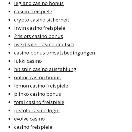
legiano casino bonus
casino freispiele
crypto casino sicherheit
irwin casino freispiele
24slots casino bonus
live dealer casino deutsch
casino bonus umsatzbedingungen
lukki casino
hit spin casino auszahlung
online casino bonus
lemon casino freispiele
plinko casino bonus
total casino freispiele
pistolo casino login
evolve casino
casino freispiele