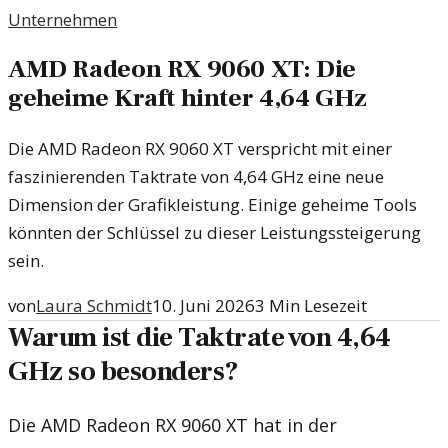
Unternehmen
AMD Radeon RX 9060 XT: Die
geheime Kraft hinter 4,64 GHz
Die AMD Radeon RX 9060 XT verspricht mit einer
faszinierenden Taktrate von 4,64 GHz eine neue
Dimension der Grafikleistung. Einige geheime Tools
könnten der Schlüssel zu dieser Leistungssteigerung
sein.
von
Laura Schmidt
10. Juni 2026
3
Min Lesezeit
Warum ist die Taktrate von 4,64
GHz so besonders?
Die AMD Radeon RX 9060 XT hat in der