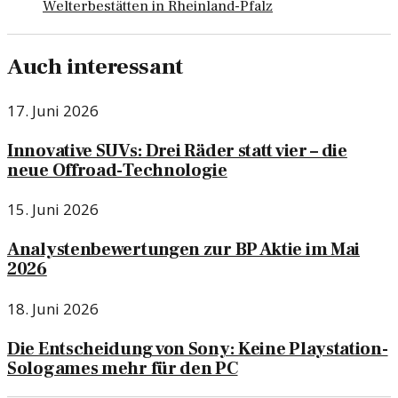
Welterbestätten in Rheinland-Pfalz
Auch interessant
17. Juni 2026
Innovative SUVs: Drei Räder statt vier – die
neue Offroad-Technologie
15. Juni 2026
Analystenbewertungen zur BP Aktie im Mai
2026
18. Juni 2026
Die Entscheidung von Sony: Keine Playstation-
Sologames mehr für den PC