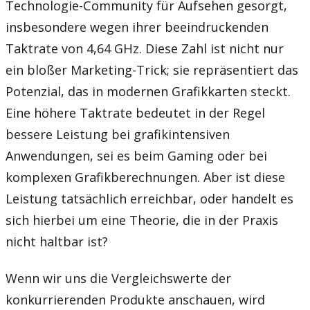
Technologie-Community für Aufsehen gesorgt,
insbesondere wegen ihrer beeindruckenden
Taktrate von 4,64 GHz. Diese Zahl ist nicht nur
ein bloßer Marketing-Trick; sie repräsentiert das
Potenzial, das in modernen Grafikkarten steckt.
Eine höhere Taktrate bedeutet in der Regel
bessere Leistung bei grafikintensiven
Anwendungen, sei es beim Gaming oder bei
komplexen Grafikberechnungen. Aber ist diese
Leistung tatsächlich erreichbar, oder handelt es
sich hierbei um eine Theorie, die in der Praxis
nicht haltbar ist?
Wenn wir uns die Vergleichswerte der
konkurrierenden Produkte anschauen, wird