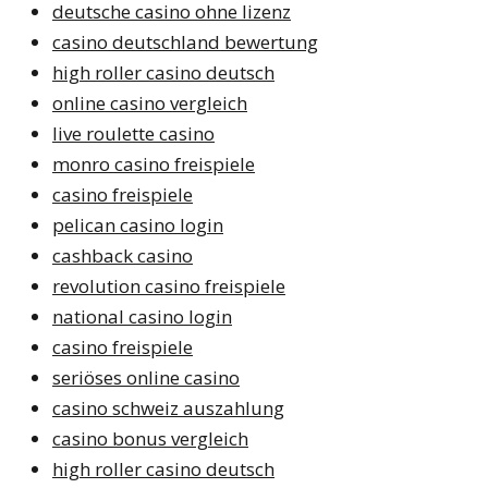
deutsche casino ohne lizenz
casino deutschland bewertung
high roller casino deutsch
online casino vergleich
live roulette casino
monro casino freispiele
casino freispiele
pelican casino login
cashback casino
revolution casino freispiele
national casino login
casino freispiele
seriöses online casino
casino schweiz auszahlung
casino bonus vergleich
high roller casino deutsch