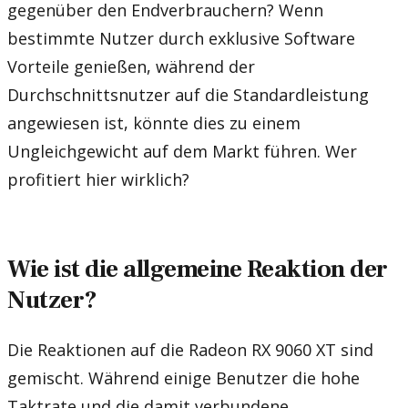
gegenüber den Endverbrauchern? Wenn
bestimmte Nutzer durch exklusive Software
Vorteile genießen, während der
Durchschnittsnutzer auf die Standardleistung
angewiesen ist, könnte dies zu einem
Ungleichgewicht auf dem Markt führen. Wer
profitiert hier wirklich?
Wie ist die allgemeine Reaktion der
Nutzer?
Die Reaktionen auf die Radeon RX 9060 XT sind
gemischt. Während einige Benutzer die hohe
Taktrate und die damit verbundene