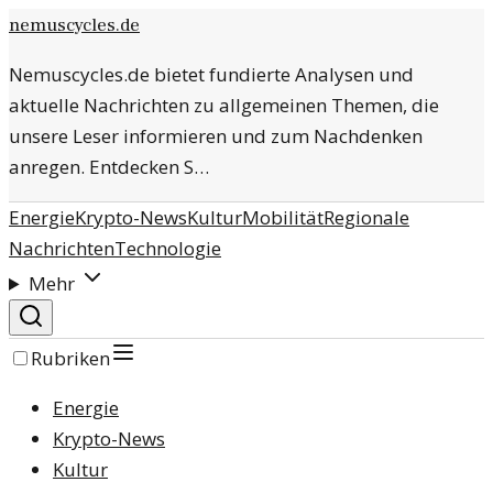
nemuscycles.de
Nemuscycles.de bietet fundierte Analysen und
aktuelle Nachrichten zu allgemeinen Themen, die
unsere Leser informieren und zum Nachdenken
anregen. Entdecken S…
Energie
Krypto-News
Kultur
Mobilität
Regionale
Nachrichten
Technologie
Mehr
Rubriken
Energie
Krypto-News
Kultur