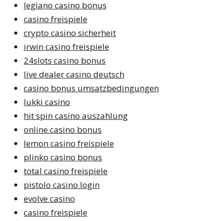
legiano casino bonus
casino freispiele
crypto casino sicherheit
irwin casino freispiele
24slots casino bonus
live dealer casino deutsch
casino bonus umsatzbedingungen
lukki casino
hit spin casino auszahlung
online casino bonus
lemon casino freispiele
plinko casino bonus
total casino freispiele
pistolo casino login
evolve casino
casino freispiele