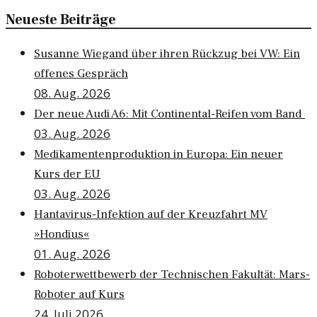
Neueste Beiträge
Susanne Wiegand über ihren Rückzug bei VW: Ein
offenes Gespräch
08. Aug. 2026
Der neue Audi A6: Mit Continental-Reifen vom Band
03. Aug. 2026
Medikamentenproduktion in Europa: Ein neuer
Kurs der EU
03. Aug. 2026
Hantavirus-Infektion auf der Kreuzfahrt MV
»Hondius«
01. Aug. 2026
Roboterwettbewerb der Technischen Fakultät: Mars-
Roboter auf Kurs
24. Juli 2026