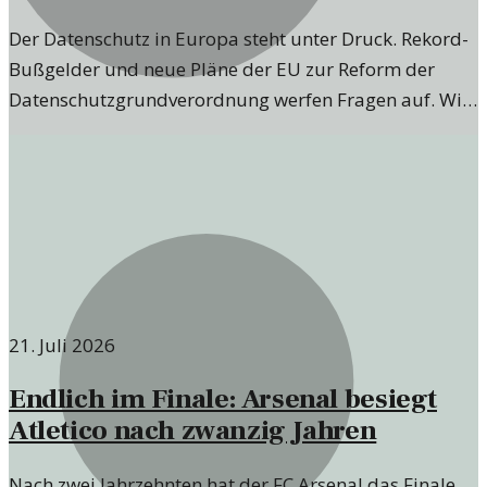
Der Datenschutz in Europa steht unter Druck. Rekord-
Bußgelder und neue Pläne der EU zur Reform der
Datenschutzgrundverordnung werfen Fragen auf. Wie
reagieren Unternehmen und Bürger?
21. Juli 2026
Endlich im Finale: Arsenal besiegt
Atletico nach zwanzig Jahren
Nach zwei Jahrzehnten hat der FC Arsenal das Finale