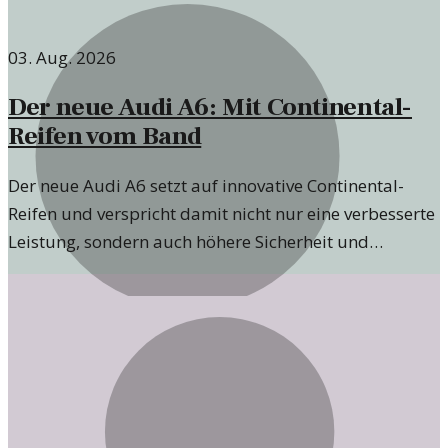
03. Aug. 2026
Der neue Audi A6: Mit Continental-
Reifen vom Band
Der neue Audi A6 setzt auf innovative Continental-
Reifen und verspricht damit nicht nur eine verbesserte
Leistung, sondern auch höhere Sicherheit und
Komfort. Die Zusammenarbeit zwischen Audi und
Continental zeigt, wie wichtig Qualität und
Technologie in der Automobilbranche sind.