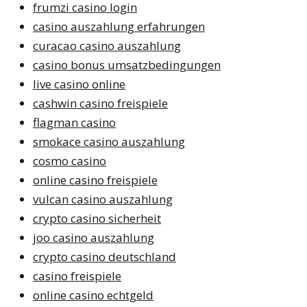
frumzi casino login
casino auszahlung erfahrungen
curacao casino auszahlung
casino bonus umsatzbedingungen
live casino online
cashwin casino freispiele
flagman casino
smokace casino auszahlung
cosmo casino
online casino freispiele
vulcan casino auszahlung
crypto casino sicherheit
joo casino auszahlung
crypto casino deutschland
casino freispiele
online casino echtgeld