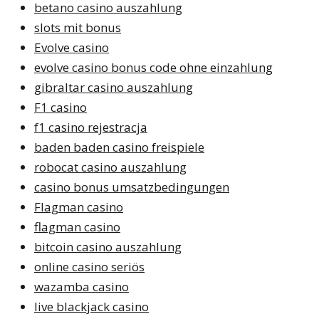
betano casino auszahlung
slots mit bonus
Evolve casino
evolve casino bonus code ohne einzahlung
gibraltar casino auszahlung
F1 casino
f1 casino rejestracja
baden baden casino freispiele
robocat casino auszahlung
casino bonus umsatzbedingungen
Flagman casino
flagman casino
bitcoin casino auszahlung
online casino seriös
wazamba casino
live blackjack casino