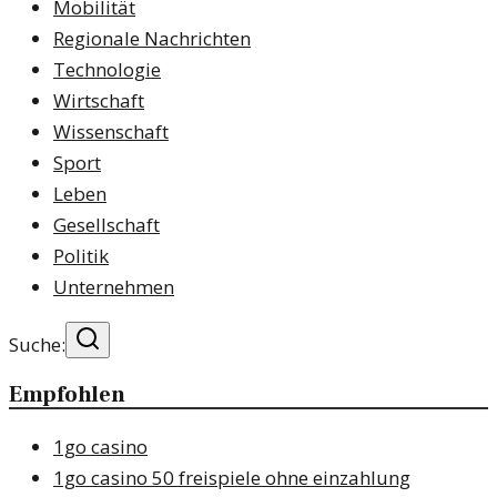
Mobilität
Regionale Nachrichten
Technologie
Wirtschaft
Wissenschaft
Sport
Leben
Gesellschaft
Politik
Unternehmen
Suche:
Empfohlen
1go casino
1go casino 50 freispiele ohne einzahlung