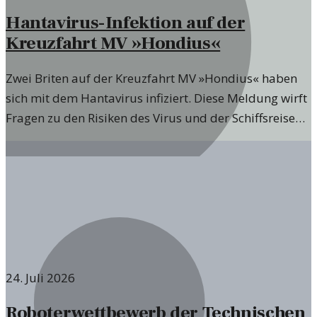
Hantavirus-Infektion auf der
Kreuzfahrt MV »Hondius«
Zwei Briten auf der Kreuzfahrt MV »Hondius« haben
sich mit dem Hantavirus infiziert. Diese Meldung wirft
Fragen zu den Risiken des Virus und der Schiffsreise
auf.
24. Juli 2026
Roboterwettbewerb der Technischen