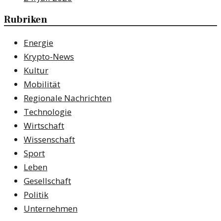
Rubriken
Energie
Krypto-News
Kultur
Mobilität
Regionale Nachrichten
Technologie
Wirtschaft
Wissenschaft
Sport
Leben
Gesellschaft
Politik
Unternehmen