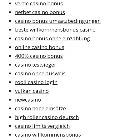
verde casino bonus
netbet casino bonus
casino bonus umsatzbedingungen
beste willkommensbonus casino
casino bonus ohne einzahlung
online casino bonus
400% casino bonus
casino testsieger
casino ohne ausweis
rooli casino login
vulkan casino
newcasino
casino hohe einsätze
high roller casino deutsch
casino limits vergleich
casino willkommensbonus