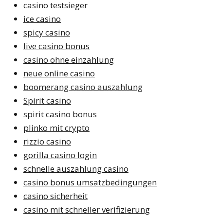
casino testsieger
ice casino
spicy casino
live casino bonus
casino ohne einzahlung
neue online casino
boomerang casino auszahlung
Spirit casino
spirit casino bonus
plinko mit crypto
rizzio casino
gorilla casino login
schnelle auszahlung casino
casino bonus umsatzbedingungen
casino sicherheit
casino mit schneller verifizierung