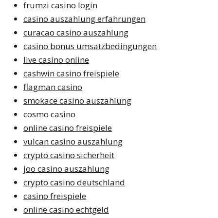
frumzi casino login
casino auszahlung erfahrungen
curacao casino auszahlung
casino bonus umsatzbedingungen
live casino online
cashwin casino freispiele
flagman casino
smokace casino auszahlung
cosmo casino
online casino freispiele
vulcan casino auszahlung
crypto casino sicherheit
joo casino auszahlung
crypto casino deutschland
casino freispiele
online casino echtgeld