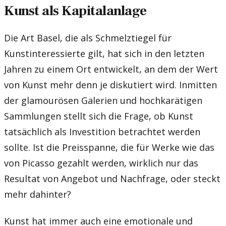
Kunst als Kapitalanlage
Die Art Basel, die als Schmelztiegel für
Kunstinteressierte gilt, hat sich in den letzten
Jahren zu einem Ort entwickelt, an dem der Wert
von Kunst mehr denn je diskutiert wird. Inmitten
der glamourösen Galerien und hochkarätigen
Sammlungen stellt sich die Frage, ob Kunst
tatsächlich als Investition betrachtet werden
sollte. Ist die Preisspanne, die für Werke wie das
von Picasso gezahlt werden, wirklich nur das
Resultat von Angebot und Nachfrage, oder steckt
mehr dahinter?
Kunst hat immer auch eine emotionale und