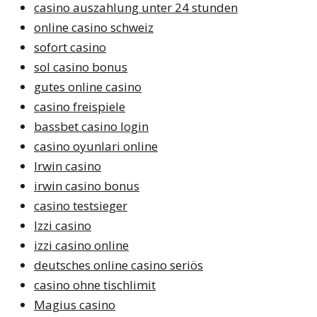
casino auszahlung unter 24 stunden
online casino schweiz
sofort casino
sol casino bonus
gutes online casino
casino freispiele
bassbet casino login
casino oyunlari online
Irwin casino
irwin casino bonus
casino testsieger
Izzi casino
izzi casino online
deutsches online casino seriös
casino ohne tischlimit
Magius casino