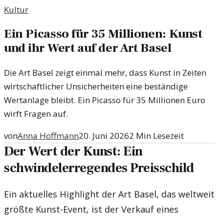
Kultur
Ein Picasso für 35 Millionen: Kunst
und ihr Wert auf der Art Basel
Die Art Basel zeigt einmal mehr, dass Kunst in Zeiten
wirtschaftlicher Unsicherheiten eine beständige
Wertanlage bleibt. Ein Picasso für 35 Millionen Euro
wirft Fragen auf.
von
Anna Hoffmann
20. Juni 2026
2
Min Lesezeit
Der Wert der Kunst: Ein
schwindelerregendes Preisschild
Ein aktuelles Highlight der Art Basel, das weltweit
größte Kunst-Event, ist der Verkauf eines