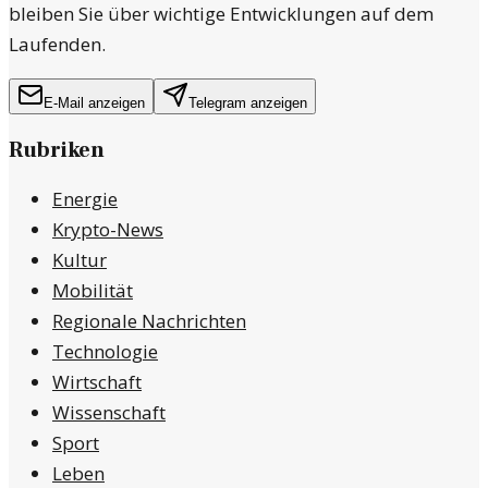
bleiben Sie über wichtige Entwicklungen auf dem
Laufenden.
E-Mail anzeigen
Telegram anzeigen
Rubriken
Energie
Krypto-News
Kultur
Mobilität
Regionale Nachrichten
Technologie
Wirtschaft
Wissenschaft
Sport
Leben