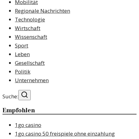
Mobilität
Regionale Nachrichten
Technologie
Wirtschaft
Wissenschaft
Sport
Leben
Gesellschaft
Politik
Unternehmen
Suche:
Empfohlen
1go casino
1go casino 50 freispiele ohne einzahlung