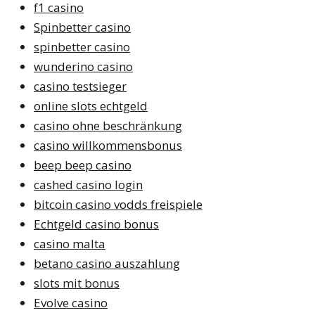
f1 casino
Spinbetter casino
spinbetter casino
wunderino casino
casino testsieger
online slots echtgeld
casino ohne beschränkung
casino willkommensbonus
beep beep casino
cashed casino login
bitcoin casino vodds freispiele
Echtgeld casino bonus
casino malta
betano casino auszahlung
slots mit bonus
Evolve casino