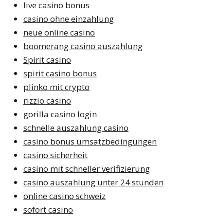
live casino bonus
casino ohne einzahlung
neue online casino
boomerang casino auszahlung
Spirit casino
spirit casino bonus
plinko mit crypto
rizzio casino
gorilla casino login
schnelle auszahlung casino
casino bonus umsatzbedingungen
casino sicherheit
casino mit schneller verifizierung
casino auszahlung unter 24 stunden
online casino schweiz
sofort casino