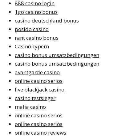
888 casino login
1go casino bonus
casino deutschland bonus
posido casino
rant casino bonus
Casino zypern
casino bonus umsatzbedingungen
casino bonus umsatzbedingungen
avantgarde casino
online casino seriös
live blackjack casino
casino testsieger
mafia casino
online casino seriös
online casino seriös
online casino reviews