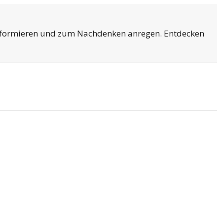
 informieren und zum Nachdenken anregen. Entdecken