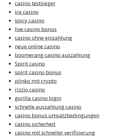
casino testsieger
ice casino
spicy casino
live casino bonus
casino ohne einzahlung
neue online casino
boomerang casino auszahlung
Spirit casino
spirit casino bonus
plinko mit crypto
rizzio casino
gorilla casino login
schnelle auszahlung casino
casino bonus umsatzbedingungen
casino sicherheit
casino mit schneller verifizierung