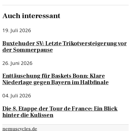
Auch interessant
19. Juli 2026
Buxtehuder SV: Letzte Trikotversteigerung vor
der Sommerpause
26. Juni 2026
Enttäuschung für Baskets Bonn: Klare
Niederlage gegen Bayern im Halbfinale
04. Juli 2026
Die 8. Etappe der Tour de France: Ein Blick
hinter die Kulissen
nemuscycles.de