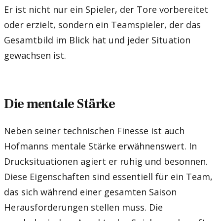
Er ist nicht nur ein Spieler, der Tore vorbereitet
oder erzielt, sondern ein Teamspieler, der das
Gesamtbild im Blick hat und jeder Situation
gewachsen ist.
Die mentale Stärke
Neben seiner technischen Finesse ist auch
Hofmanns mentale Stärke erwähnenswert. In
Drucksituationen agiert er ruhig und besonnen.
Diese Eigenschaften sind essentiell für ein Team,
das sich während einer gesamten Saison
Herausforderungen stellen muss. Die