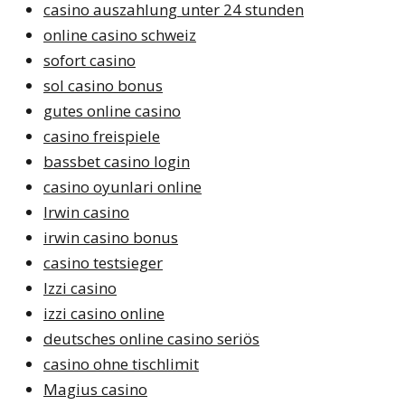
casino auszahlung unter 24 stunden
online casino schweiz
sofort casino
sol casino bonus
gutes online casino
casino freispiele
bassbet casino login
casino oyunlari online
Irwin casino
irwin casino bonus
casino testsieger
Izzi casino
izzi casino online
deutsches online casino seriös
casino ohne tischlimit
Magius casino