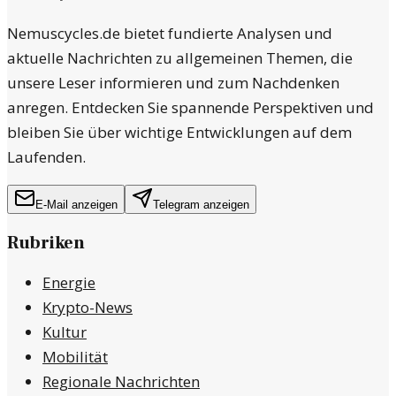
Nemuscycles.de bietet fundierte Analysen und
aktuelle Nachrichten zu allgemeinen Themen, die
unsere Leser informieren und zum Nachdenken
anregen. Entdecken Sie spannende Perspektiven und
bleiben Sie über wichtige Entwicklungen auf dem
Laufenden.
E-Mail anzeigen
Telegram anzeigen
Rubriken
Energie
Krypto-News
Kultur
Mobilität
Regionale Nachrichten