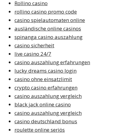
Rollino casino
rollino casino promo code
casino spielautomaten online
ausländische online casinos
spinanga casino auszahlung
casino sicherheit
live casino 24/7
casino auszahlung erfahrungen
lucky dreams casino login
casino ohne einsatzlimit
crypto casino erfahrungen
casino auszahlung vergleich
black jack online casino
casino auszahlung vergleich
casino deutschland bonus
roulette online seriös