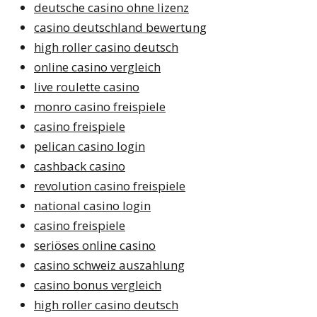
deutsche casino ohne lizenz
casino deutschland bewertung
high roller casino deutsch
online casino vergleich
live roulette casino
monro casino freispiele
casino freispiele
pelican casino login
cashback casino
revolution casino freispiele
national casino login
casino freispiele
seriöses online casino
casino schweiz auszahlung
casino bonus vergleich
high roller casino deutsch