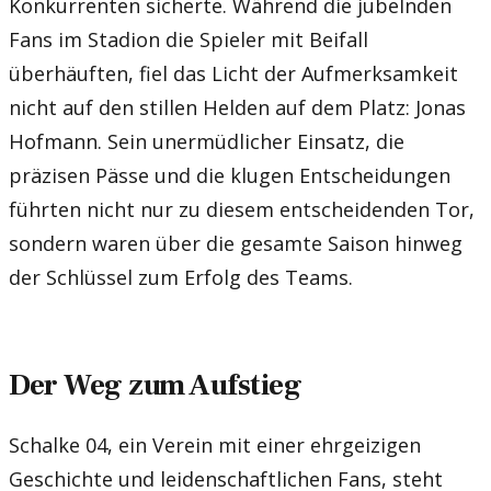
Konkurrenten sicherte. Während die jubelnden
Fans im Stadion die Spieler mit Beifall
überhäuften, fiel das Licht der Aufmerksamkeit
nicht auf den stillen Helden auf dem Platz: Jonas
Hofmann. Sein unermüdlicher Einsatz, die
präzisen Pässe und die klugen Entscheidungen
führten nicht nur zu diesem entscheidenden Tor,
sondern waren über die gesamte Saison hinweg
der Schlüssel zum Erfolg des Teams.
Der Weg zum Aufstieg
Schalke 04, ein Verein mit einer ehrgeizigen
Geschichte und leidenschaftlichen Fans, steht