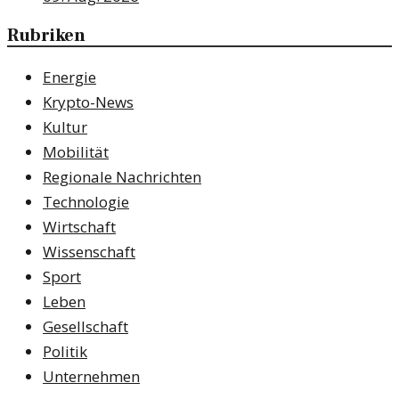
Rubriken
Energie
Krypto-News
Kultur
Mobilität
Regionale Nachrichten
Technologie
Wirtschaft
Wissenschaft
Sport
Leben
Gesellschaft
Politik
Unternehmen