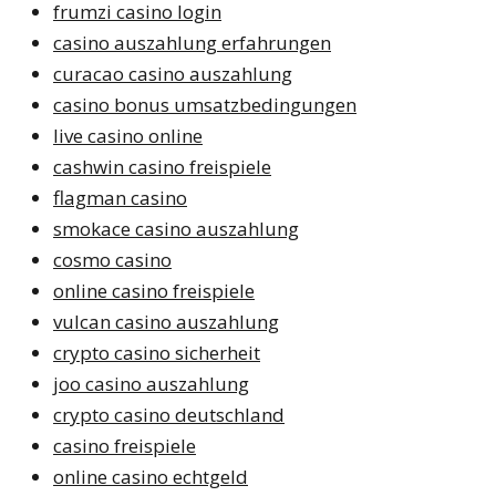
frumzi casino login
casino auszahlung erfahrungen
curacao casino auszahlung
casino bonus umsatzbedingungen
live casino online
cashwin casino freispiele
flagman casino
smokace casino auszahlung
cosmo casino
online casino freispiele
vulcan casino auszahlung
crypto casino sicherheit
joo casino auszahlung
crypto casino deutschland
casino freispiele
online casino echtgeld