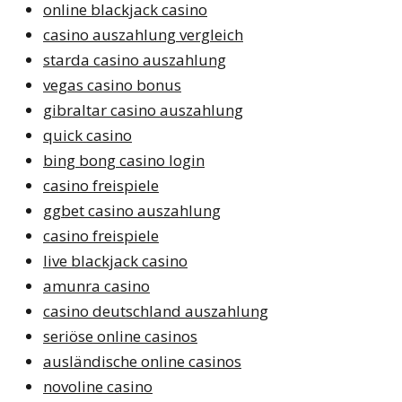
online blackjack casino
casino auszahlung vergleich
starda casino auszahlung
vegas casino bonus
gibraltar casino auszahlung
quick casino
bing bong casino login
casino freispiele
ggbet casino auszahlung
casino freispiele
live blackjack casino
amunra casino
casino deutschland auszahlung
seriöse online casinos
ausländische online casinos
novoline casino