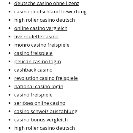
deutsche casino ohne lizenz
casino deutschland bewertung
high roller casino deutsch
online casino vergleich
live roulette casino
monro casino freispiele
casino freispiele
pelican casino login
cashback casino
revolution casino freispiele
national casino login
casino freispiele
seriöses online casino
casino schweiz auszahlung
casino bonus vergleich
high roller casino deutsch