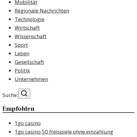
Mobilität
Regionale Nachrichten
Technologie
Wirtschaft
Wissenschaft
Sport
Leben
Gesellschaft
Politik
Unternehmen
Suche:
Empfohlen
1go casino
1go casino 50 freispiele ohne einzahlung