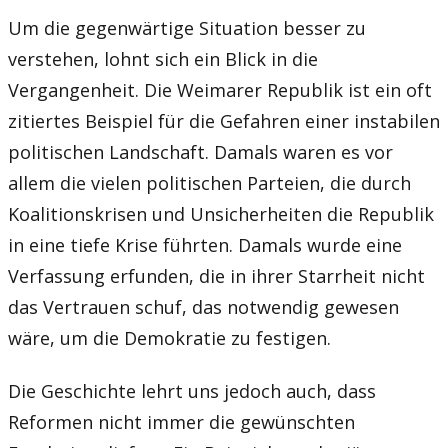
Um die gegenwärtige Situation besser zu
verstehen, lohnt sich ein Blick in die
Vergangenheit. Die Weimarer Republik ist ein oft
zitiertes Beispiel für die Gefahren einer instabilen
politischen Landschaft. Damals waren es vor
allem die vielen politischen Parteien, die durch
Koalitionskrisen und Unsicherheiten die Republik
in eine tiefe Krise führten. Damals wurde eine
Verfassung erfunden, die in ihrer Starrheit nicht
das Vertrauen schuf, das notwendig gewesen
wäre, um die Demokratie zu festigen.
Die Geschichte lehrt uns jedoch auch, dass
Reformen nicht immer die gewünschten