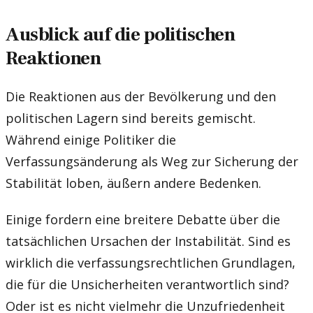
Ausblick auf die politischen
Reaktionen
Die Reaktionen aus der Bevölkerung und den
politischen Lagern sind bereits gemischt.
Während einige Politiker die
Verfassungsänderung als Weg zur Sicherung der
Stabilität loben, äußern andere Bedenken.
Einige fordern eine breitere Debatte über die
tatsächlichen Ursachen der Instabilität. Sind es
wirklich die verfassungsrechtlichen Grundlagen,
die für die Unsicherheiten verantwortlich sind?
Oder ist es nicht vielmehr die Unzufriedenheit