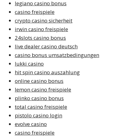
legiano casino bonus
casino freispiele
crypto casino sicherheit
irwin casino freispiele
24slots casino bonus
live dealer casino deutsch
casino bonus umsatzbedingungen
lukki casino
hit spin casino auszahlung
online casino bonus
lemon casino freispiele
plinko casino bonus
total casino freispiele
pistolo casino login
evolve casino
casino freispiele