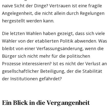
naive Sicht der Dinge? Vertrauen ist eine fragile
Angelegenheit, die nicht allein durch Regelungen
hergestellt werden kann.
Die letzten Wahlen haben gezeigt, dass sich viele
Wähler von der etablierten Politik abwenden. Was
bleibt von einer Verfassungsänderung, wenn die
Bürger sich nicht mehr für die politischen
Prozesse interessieren? Ist es nicht der Verlust an
gesellschaftlicher Beteiligung, der die Stabilität
der Institutionen gefährdet?
Ein Blick in die Vergangenheit