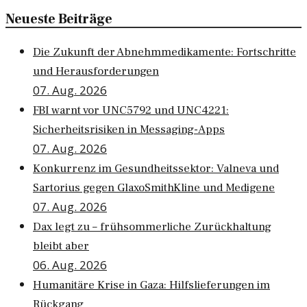
Neueste Beiträge
Die Zukunft der Abnehmmedikamente: Fortschritte
und Herausforderungen
07. Aug. 2026
FBI warnt vor UNC5792 und UNC4221:
Sicherheitsrisiken in Messaging-Apps
07. Aug. 2026
Konkurrenz im Gesundheitssektor: Valneva und
Sartorius gegen GlaxoSmithKline und Medigene
07. Aug. 2026
Dax legt zu – frühsommerliche Zurückhaltung
bleibt aber
06. Aug. 2026
Humanitäre Krise in Gaza: Hilfslieferungen im
Rückgang