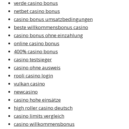
verde casino bonus
netbet casino bonus
casino bonus umsatzbedingungen
beste willkommensbonus casino
casino bonus ohne einzahlung
online casino bonus
400% casino bonus
casino testsieger
casino ohne ausweis
rooli casino login
vulkan casino
newcasino
casino hohe einsätze
high roller casino deutsch
casino limits vergleich
casino willkommensbonus