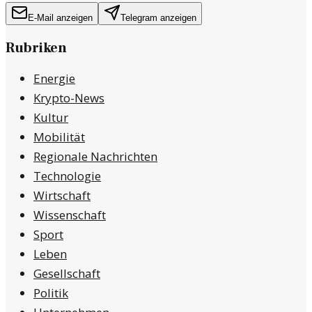
E-Mail anzeigen
Telegram anzeigen
Rubriken
Energie
Krypto-News
Kultur
Mobilität
Regionale Nachrichten
Technologie
Wirtschaft
Wissenschaft
Sport
Leben
Gesellschaft
Politik