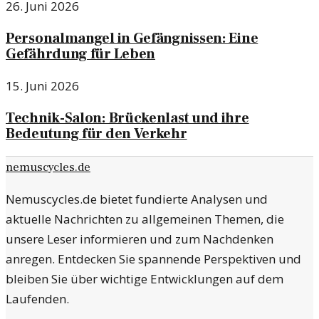
26. Juni 2026
Personalmangel in Gefängnissen: Eine
Gefährdung für Leben
15. Juni 2026
Technik-Salon: Brückenlast und ihre
Bedeutung für den Verkehr
nemuscycles.de
Nemuscycles.de bietet fundierte Analysen und
aktuelle Nachrichten zu allgemeinen Themen, die
unsere Leser informieren und zum Nachdenken
anregen. Entdecken Sie spannende Perspektiven und
bleiben Sie über wichtige Entwicklungen auf dem
Laufenden.