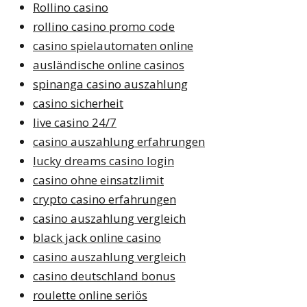
Rollino casino
rollino casino promo code
casino spielautomaten online
ausländische online casinos
spinanga casino auszahlung
casino sicherheit
live casino 24/7
casino auszahlung erfahrungen
lucky dreams casino login
casino ohne einsatzlimit
crypto casino erfahrungen
casino auszahlung vergleich
black jack online casino
casino auszahlung vergleich
casino deutschland bonus
roulette online seriös